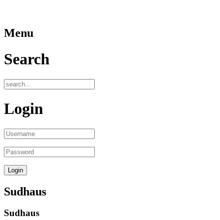
Menu
Search
Login
Sudhaus
Sudhaus